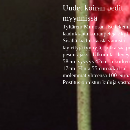
Uudet koiran pedit
myynnissä
Tyttäreni Mimosan itse tekemi
laadukkaita koiranpetejä 2kpl.
Sisällä laadukkaasta vanusta
täytettyjä tyynyjä, jotka saa p
pesun ajaksi. Ulkomitat: levey
58cm, syvyys 42cm ja korkeu
17cm. Hinta 55 euroa/kpl tai
molemmat yhteensä 100 euroa
Postitus onnistuu kuluja vasta