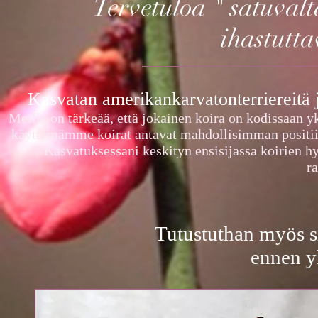
Tervetuloa " satuva
ihastutta
Kasvatan amerikankarvatonterriereitä 
Meille on tärkeää, että jokainen koira on kodissaan y
käyttämämme koirat antavat mahdollisimman positiiv
Kasvatuksessani keskityn ensisijassa koirien h
r
Tutustuthan myös 
ennen y