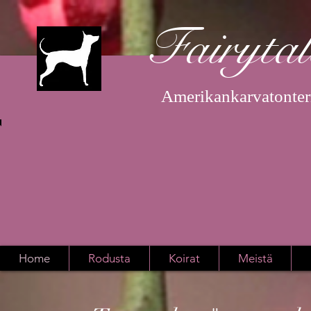
Fairyta
Amerikankarvatonterri
Home
Rodusta
Koirat
Meistä